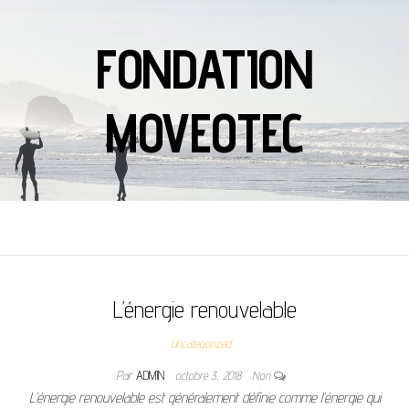
FONDATION
MOVEOTEC
L’énergie renouvelable
Uncategorized
Par
ADMIN
octobre 3, 2018
Non
L’énergie renouvelable est généralement définie comme l’énergie qui