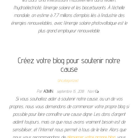
l’hydroélectricité, l’énergie solaire et les biocarburants. À l’échelle
mondiale, on estime à 7,7 millions d’emplois liés à l’industrie des
énergies renouvelables, avec l’énergie solaire photovoltaïque est le
plus grand employeur renouvelable.
Créez votre blog pour soutenir notre
cause
Uncategorized
Par
ADMIN
septembre 15, 2018
Non
Si vous souhaitez aider à soutenir notre cause, ou un de vos
propres, nous vous demandons de commencer votre propre blog si
possible pour faire connaître une cause digne. Les dons d’argent
aident toujours, mais ce que nous avons vraiment besoin est de
sensibiliser, et l’Internet nous permet à tous de le faire. Alors que
nous vous recommandons de
démarrer votre propre blog
, vous