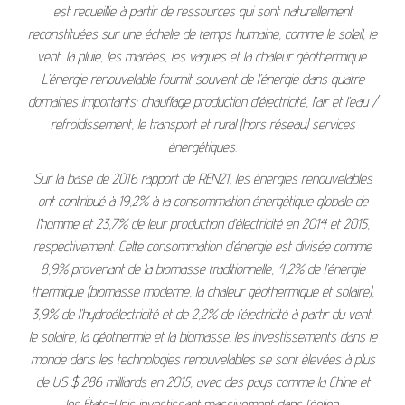
est recueillie à partir de ressources qui sont naturellement
reconstituées sur une échelle de temps humaine, comme le soleil, le
vent, la pluie, les marées, les vagues et la chaleur géothermique.
L’énergie renouvelable fournit souvent de l’énergie dans quatre
domaines importants: chauffage production d’électricité, l’air et l’eau /
refroidissement, le transport et rural (hors réseau) services
énergétiques.
Sur la base de 2016 rapport de REN21, les énergies renouvelables
ont contribué à 19,2% à la consommation énergétique globale de
l’homme et 23,7% de leur production d’électricité en 2014 et 2015,
respectivement. Cette consommation d’énergie est divisée comme
8,9% provenant de la biomasse traditionnelle, 4,2% de l’énergie
thermique (biomasse moderne, la chaleur géothermique et solaire),
3,9% de l’hydroélectricité et de 2,2% de l’électricité à partir du vent,
le solaire, la géothermie et la biomasse. les investissements dans le
monde dans les technologies renouvelables se sont élevées à plus
de US $ 286 milliards en 2015, avec des pays comme la Chine et
les États-Unis investissant massivement dans l’éolien,